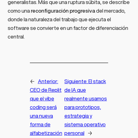
generalistas. Más que una ruptura súbita, se describe
como una
reconfiguración progresiva
del mercado,
donde la naturaleza del trabajo que ejecuta el
software se convierte en un factor de diferenciación
central.
←
Anterior:
Siguiente:
El stack
CEO de Replit
de IA que
que el vibe
realmente usamos
coding será
para prototipos,
una nueva
estrategia y
forma de
sistema operativo
alfabetización
personal
→