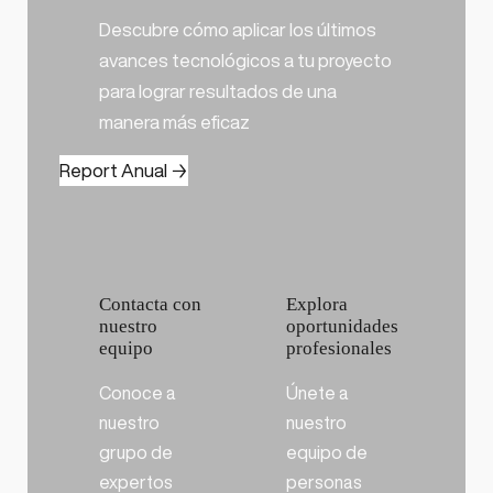
Descubre cómo aplicar los últimos
avances tecnológicos a tu proyecto
para lograr resultados de una
manera más eficaz
Report Anual →
Contacta con
Explora
nuestro
oportunidades
equipo
profesionales
Conoce a
Únete a
nuestro
nuestro
grupo de
equipo de
expertos
personas