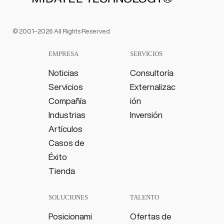
© 2001–2026 All Rights Reserved
EMPRESA
SERVICIOS
Noticias
Consultoría
Servicios
Externalizac
Compañía
ión
Industrias
Inversión
Artículos
Casos de
Éxito
Tienda
SOLUCIONES
TALENTO
Posicionami
Ofertas de